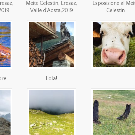
Eresaz,
Meite Celestin, Eresaz,
Esposizione al Mei
2019
Valle d’Aosta,2019
Celestin
ore
Lola!