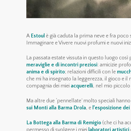
A
Estoul
è già caduta la prima neve e fra poco s
Immaginare e Vivere nuovi profumi e nuovi inizi
La passata estate vissuta in questo luogo così
meraviglie e di incontr
i
preziosi
: amicizie prof
anima e di spirito
; relazioni difficili con le
mucc
che mi ha insegnato la leggerezza, il gioco e il
compagnia dei miei
acquerelli
, nel mio piccolo
Ma altre due ‘pennellate’ molto speciali hanno 
sui Monti
alla
Barma Drola
, e
l’esposizione dei 
La Bottega alla Barma di Remigio
(che ci ha ac
permesso di svolgere i miei
laboratori artistici