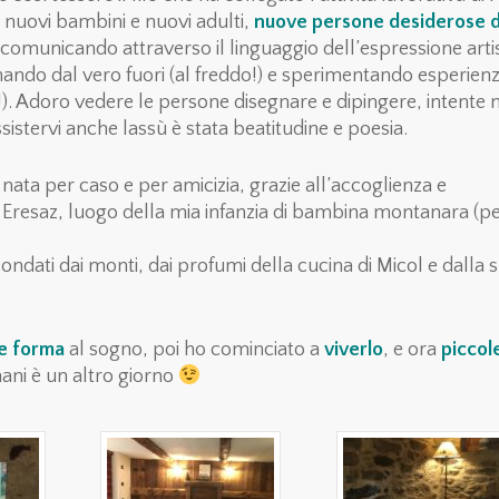
o nuovi bambini e nuovi adulti,
nuove persone desiderose d
i comunicando attraverso il linguaggio dell’espressione artis
ando dal vero fuori (al freddo!) e sperimentando esperienz
. Adoro vedere le persone disegnare e dipingere, intente 
assistervi anche lassù è stata beatitudine e poesia.
è nata per caso e per amicizia, grazie all’accoglienza e
 a Eresaz, luogo della mia infanzia di bambina montanara (p
rcondati dai monti, dai profumi della cucina di Micol e dalla 
e forma
al sogno, poi ho cominciato a
viverlo
, e ora
piccol
ani è un altro giorno