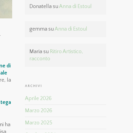
Donatella
su
Anna di Estoul
gemma
su
Anna di Estoul
r
Maria
su
Ritiro Artistico,
racconto
ine di
iale
re, la
ARCHIVI
Aprile 2026
ttega
Marzo 2026
Marzo 2025
mi ha
Pisa