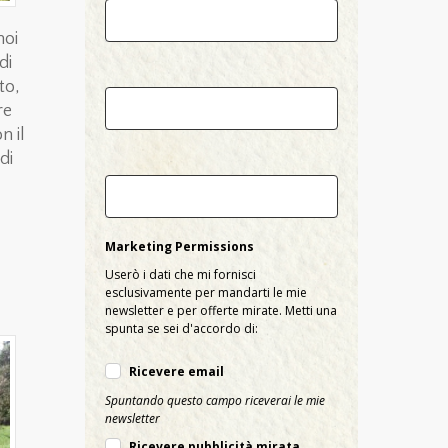
Email
noi
di
to,
Country
re
n il
di
City
Marketing Permissions
Userò i dati che mi fornisci
esclusivamente per mandarti le mie
newsletter e per offerte mirate. Metti una
spunta se sei d'accordo di:
Ricevere email
Spuntando questo campo riceverai le mie
newsletter
Ricevere pubblicità mirata