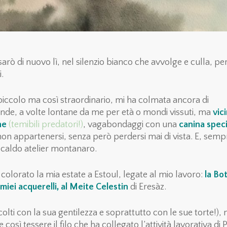
arò di nuovo lì, nel silenzio bianco che avvolge e culla, pe
.
 piccolo ma così straordinario, mi ha colmata ancora di
onde, a volte lontane da me per età o mondi vissuti, ma
vic
he
(temibili predatori!)
, vagabondaggi con una
canina spec
 non appartenersi, senza però perdersi mai di vista. E, semp
 caldo atelier montanaro.
colorato la mia estate a Estoul, legate al mio lavoro:
la
Bo
miei acquerelli, al
Meite
Celestin
di Eresàz.
colti con la sua gentilezza e soprattutto con le sue torte!), 
e così tessere il filo che ha collegato l’attività lavorativa di 