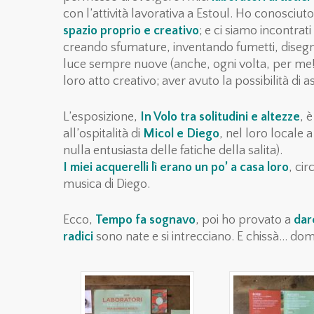
con l’attività lavorativa a Estoul. Ho conosciut
spazio proprio e creativo
; e ci siamo incontrat
creando sfumature, inventando fumetti, disegn
luce sempre nuove (anche, ogni volta, per me!)
loro atto creativo; aver avuto la possibilità di 
L’esposizione,
In Volo tra solitudini e altezze
, 
all’ospitalità di
Micol e Diego
, nel loro locale
nulla entusiasta delle fatiche della salita).
I miei acquerelli lì erano un po’ a casa loro
, ci
musica di Diego.
Ecco,
Tempo fa sognavo
, poi ho provato a
dar
radici
sono nate e si intrecciano. E chissà… dom