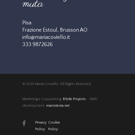
muta
Pisa
Frazione Estoul, Brusson AO
info@mariacoviello.it
333 9872626
© 2026 Maria Coviello. All Rights Reserved.
Marketing e Copywriting:
BSide Projects
Web
development:
mariotesta.net
Privacy
Cookie
Policy
Policy