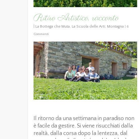
Ritiro Artistico, racconto
|
La Bottega che Muta
,
La Scuola delle Arti
,
Montagna
|
6
Commenti
Il ritorno da una settimana in paradiso non
è facile da gestire. Si viene risucchiati dalla
realtà, dalla corsa dopo la lentezza, dal