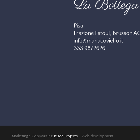
La Bottega 
Pisa
Frazione Estoul, Brusson A
info@mariacoviello.it
333 9872626
Marketing e Copywriting:
BSide Projects
Web development: