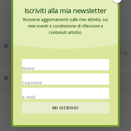
Pubblicazioni
Iscriviti alla mia newsletter
Riceverai aggiornamenti sulle mie attività, sui
miei eventi e condivisione di riflessioni e
contenuti artistici.
Pubblicazioni a carattere storico e
turistico, per la didattica scolastica e per la
letteratura per l’infanzia.
Nome
Pubblicazioni mediche (per Primula
Cognome
Multimedia Edizioni)
e-mail
MI ISCRIVO!