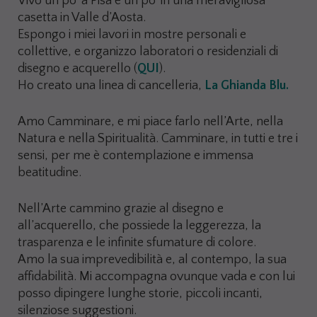
Vivo un po’ a Pisa e un po’ in una meravigliosa
casetta in Valle d’Aosta.
Espongo i miei lavori in mostre personali e
collettive, e organizzo laboratori o residenziali di
disegno e acquerello (
QUI
).
Ho creato una linea di cancelleria,
La Ghianda Blu.
Amo Camminare, e mi piace farlo nell’Arte, nella
Natura e nella Spiritualità. Camminare, in tutti e tre i
sensi, per me è contemplazione e immensa
beatitudine.
Nell’Arte cammino grazie al disegno e
all’acquerello, che possiede la leggerezza, la
trasparenza e le infinite sfumature di colore.
Amo la sua imprevedibilità e, al contempo, la sua
affidabilità. Mi accompagna ovunque vada e con lui
posso dipingere lunghe storie, piccoli incanti,
silenziose suggestioni.