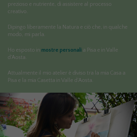
prezioso e nutriente, di assistere al processo
creativo.
Dipingo liberamente la Natura e ciò che, in qualche
modo, mi parla.
Ho esposto in
mostre personali
a Pisa e in Valle
d’Aosta.
Attualmente il mio atelier è diviso tra la mia Casa a
Pisa e la mia Casetta in Valle d’Aosta.