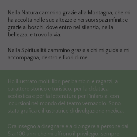
Nella Natura cammino grazie alla Montagna, che mi
ha accolta nelle sue altezze e nei suoi spazi infiniti; e
grazie ai boschi, dove entro nel silenzio, nella
bellezza, e trovo la via.
Nella Spiritualità cammino grazie a chi mi guida e mi
accompagna, dentro e fuori di me.
Ho illustrato molti libri per bambini e ragazzi, a
carattere storico e turistico, per la didattica
scolastica e per la letteratura per l’infanzia, con
incursioni nel mondo del teatro vernacolo. Sono
stata grafica e illustratrice di divulgazione medica.
Ora insegno a disegnare e a dipingere a persone dai
5 ai 100 anni che mi offrono il privilegio, sempre