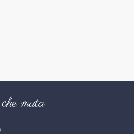
che muta
O