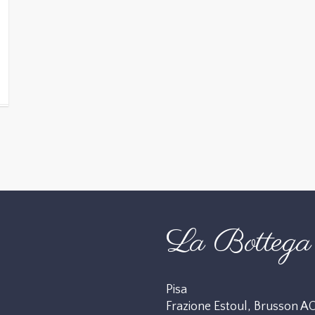
La Bottega 
Pisa
Frazione Estoul, Brusson A