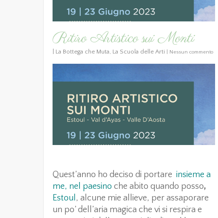
Ritiro Artistico sui Monti
|
La Bottega che Muta
,
La Scuola delle Arti
|
Nessun commento
Quest’anno ho deciso di portare
i
nsieme a
me, nel paesino
che abito quando posso
,
Estoul
, alcune mie allieve, per assaporare
un po’ dell’aria magica che vi si respira e