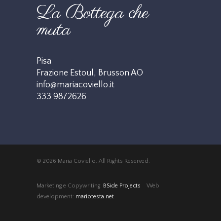
La Bottega che
muta
Pisa
Frazione Estoul, Brusson AO
info@mariacoviello.it
333 9872626
© 2026 Maria Coviello. All Rights Reserved.
Marketing e Copywriting:
BSide Projects
Web
development:
mariotesta.net