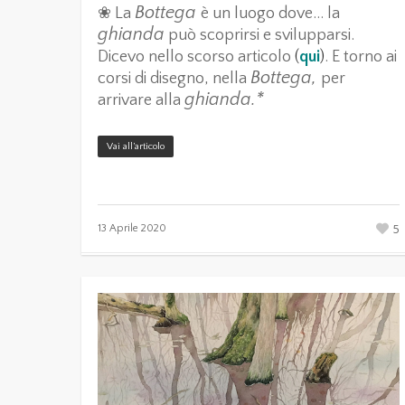
Bottega
❀ La
è un luogo dove… la
ghianda
può scoprirsi e svilupparsi.
Dicevo nello scorso articolo
(
qui
)
. E torno ai
Bottega,
corsi di disegno, nella
per
ghianda.*
arrivare alla
Vai all’articolo
5
13 Aprile 2020