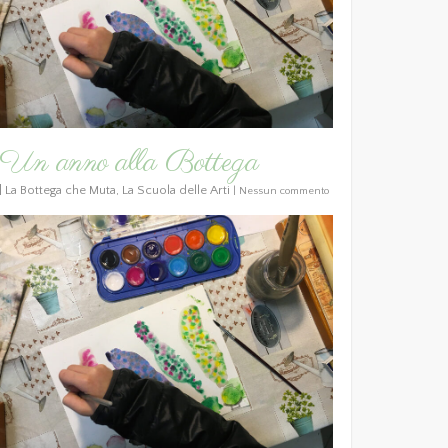
Un anno alla Bottega
|
La Bottega che Muta
,
La Scuola delle Arti
|
Nessun commento