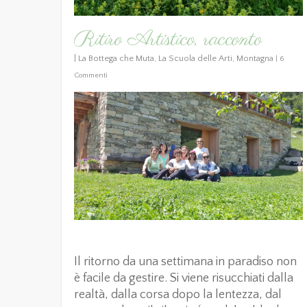
Ritiro Artistico, racconto
|
La Bottega che Muta
,
La Scuola delle Arti
,
Montagna
|
6
Commenti
Il ritorno da una settimana in paradiso non
è facile da gestire. Si viene risucchiati dalla
realtà, dalla corsa dopo la lentezza, dal