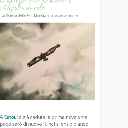
Bottega alla Barma e
Aquila in volo
|
La Scuola delle Arti
,
Montagna
|
Nessun commento
A
Estoul
è già caduta la prima neve e fra
poco sarò di nuovo lì, nel silenzio bianco