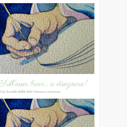
Sull’esser bravi… a disegnare!
|
La Scuola delle Arti
|
Nessun commento