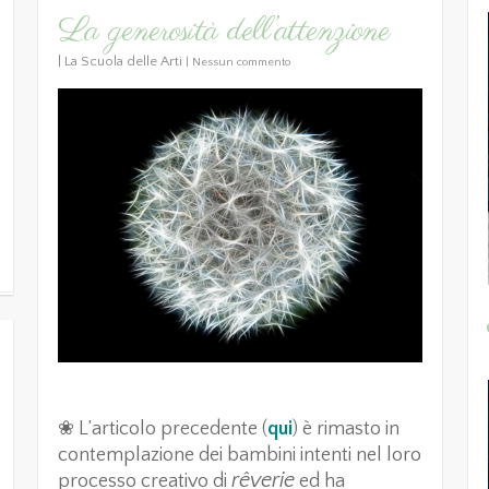
La generosità dell’attenzione
|
La Scuola delle Arti
|
Nessun commento
❀ L’articolo precedente (
qui
) è rimasto in
contemplazione dei bambini intenti nel loro
rêverie
processo creativo di
ed ha