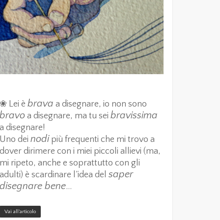
brava
❀ Lei è
a disegnare, io non sono
bravo
bravissima
a disegnare, ma tu sei
a disegnare!
nodi
Uno dei
più frequenti che mi trovo a
dover dirimere con i miei piccoli allievi (ma,
mi ripeto, anche e soprattutto con gli
saper
adulti) è scardinare l’idea del
disegnare bene
…
Vai all’articolo