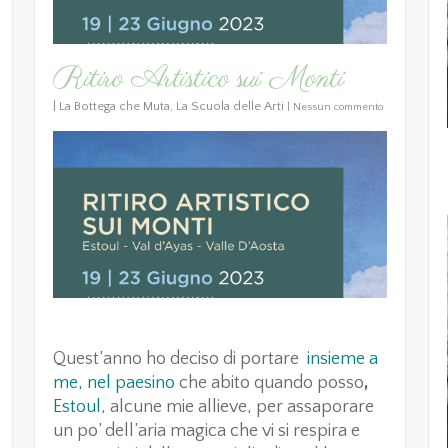
Ritiro Artistico sui Monti
|
La Bottega che Muta
,
La Scuola delle Arti
|
Nessun commento
Quest’anno ho deciso di portare
i
nsieme a
me, nel paesino
che abito quando posso
,
Estoul
, alcune mie allieve, per assaporare
un po’ dell’aria magica che vi si respira e