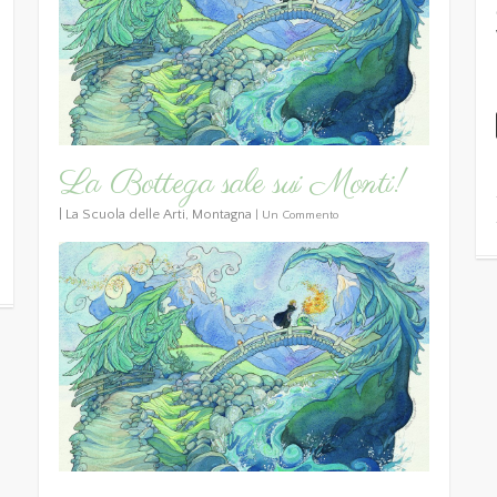
La Bottega sale sui Monti!
|
La Scuola delle Arti
,
Montagna
|
Un Commento