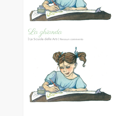
La ghianda
|
La Scuola delle Arti
|
Nessun commento