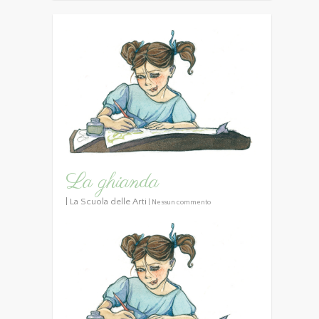
La ghianda
|
La Scuola delle Arti
|
Nessun commento