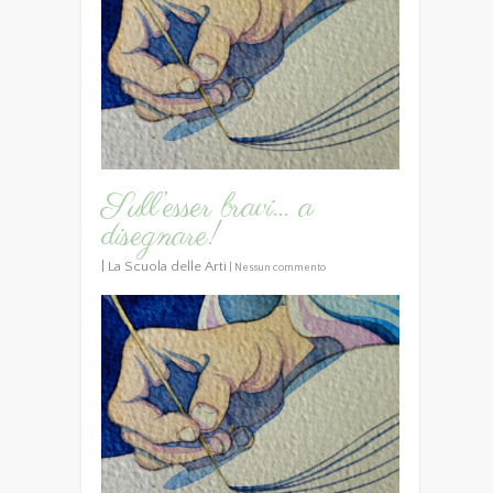
Sull’esser bravi… a
disegnare!
|
La Scuola delle Arti
|
Nessun commento