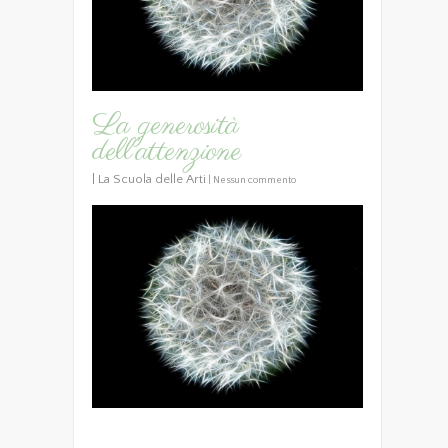
La generosità
dell’attenzione
|
La Scuola delle Arti
|
Nessun commento