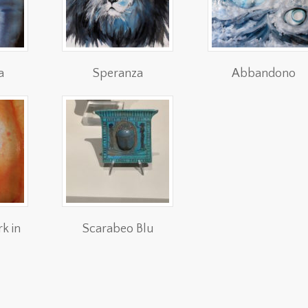
a
Speranza
Abbandono
k in
Scarabeo Blu