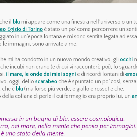
che il
blu
mi appare come una finestra nell’universo o un t
o Egizio di Torino
è stato un po’ come percorrere un sent
giato in un’epoca lontana e mi sono sentita legata ad essa
so le immagini, sono arrivate a me.
he mi ha condotto in un nuovo mondo creativo, gli
occhi
n
che incubi non erano (e di cui vi racconterò poi), lo sguard
si,
il mare, le onde dei miei sogni
e di ricordi lontani di
emoz
rrivo, oggi, dello
scarabeo
che è spuntato un po’ così, senza
, che è
blu
(ma forse più verde, e giallo e rosso) e che,
ella collana di perle il cui fermaglio era proprio lui, un
an
mmersa in un bagno di blu, essere cosmologica.
zurra, nel mare, nella mente che pensa per immagini.
 è uno stato della mente.