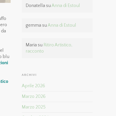
Donatella
su
Anna di Estoul
uffo
iero
gemma
su
Anna di Estoul
 da
Maria
su
Ritiro Artistico,
el
racconto
o blu
ioni
ARCHIVI
tico
Aprile 2026
Marzo 2026
Marzo 2025