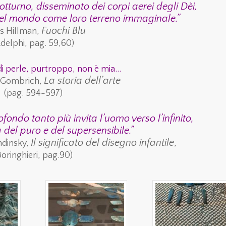
otturno, disseminato dei corpi aerei degli Dèi,
e del mondo come loro terreno immaginale.”
Fuochi Blu
s Hillman,
delphi, pag. 59,60)
o di perle, purtroppo, non è mia…
La storia dell’arte
H.Gombrich,
(pag. 594-597)
ofondo tanto più invita l’uomo verso l’infinito,
 del puro e del supersensibile.”
Il significato del disegno infantile
ndinsky,
,
Boringhieri, pag.90)