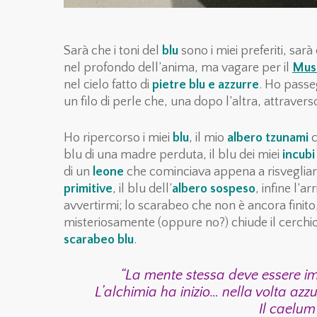
Sarà che i toni del
blu
sono i miei preferiti, sarà 
nel profondo dell’anima, ma vagare per il
Muse
nel cielo fatto di
pietre blu e azzurre
.
Ho passeg
un filo di perle che, una dopo l’altra, attraver
Ho ripercorso i miei
blu
, il mio
albero tzunami
c
blu di una madre perduta, il blu dei miei
incubi
di un
leone
che cominciava appena a risvegliar
primitive
, il blu dell’
albero sospeso
, infine l’a
avvertirmi; lo scarabeo che non è ancora finito
misteriosamente (oppure no?) chiude il cerchio d
scarabeo blu
.
“La mente stessa deve essere i
L’alchimia ha inizio… nella volta az
Il caelum