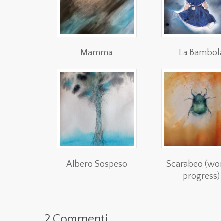
Mamma
La Bambol
Albero Sospeso
Scarabeo (wor
progress)
2 Commenti