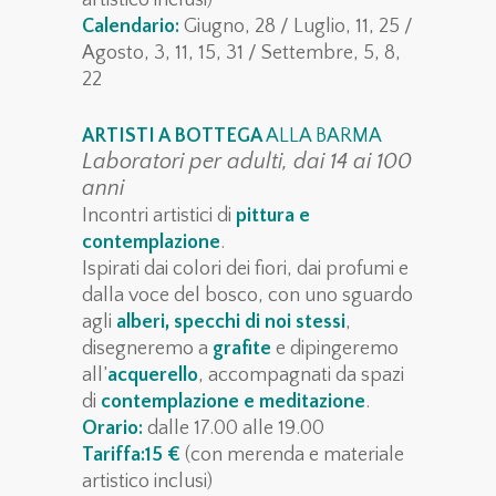
Calendario:
Giugno, 28 / Luglio, 11, 25 /
Agosto, 3, 11, 15, 31 / Settembre, 5, 8,
22
ARTISTI A BOTTEGA
ALLA BARMA
Laboratori per adulti, dai 14 ai 100
anni
Incontri artistici di
pittura e
contemplazione
.
Ispirati dai colori dei fiori, dai profumi e
dalla voce del bosco, con uno sguardo
agli
alberi, specchi di noi stessi
,
disegneremo a
grafite
e dipingeremo
all’
acquerello
, accompagnati da spazi
di
contemplazione e meditazione
.
Orario:
dalle 17.00 alle 19.00
Tariffa:15 €
(con merenda e materiale
artistico inclusi)