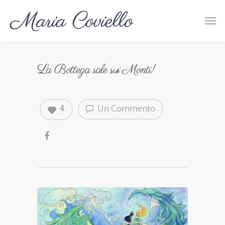
La Bottega sale sui Monti!
4
Un Commento