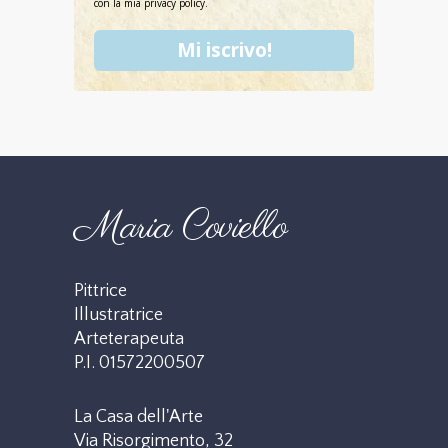
con la mia privacy policy.
Mi iscrivo!
Maria Coviello
Pittrice
Illustratrice
Arteterapeuta
P.I. 01572200507
La Casa dell'Arte
Via Risorgimento, 32