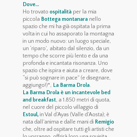
Dove…
Ho trovato
ospitalità
per la mia
piccola
Bottega montanara
nello
spazio che mi ha già ospitata la prima
volta in cui ho assaporato la montagna
in un modo nuovo: un luogo speciale,
,
un ‘riparo’
abitato dal silenzio, da un
tempo che scorre più lento e da una
profonda e incantata risonanza. Uno
spazio che ispira e aiuta a creare, dove
“si può sognare in pace” (e disegnare,
aggiungo!)*,
La Barma Drola
.
La Barma Drola è un incantevole bed
and breakfast
, a 1.850 metri di quota,
nel cuore del piccolo villaggio di
Estoul,
in Val d’Ayas (Valle d’Aosta); è
nata dall’anima e dalle mani di
Remigio
che, oltre ad ospitare tutti gli artisti che
lo vorranno, offrirà loro una squisita