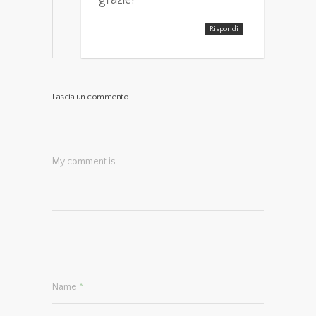
grazie!
Rispondi
Lascia un commento
My comment is..
Name
*