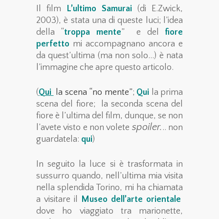
Il film
L’ultimo Samurai
(di E.Zwick,
2003), è stata una di queste luci; l’idea
della “
troppa mente
” e del
fiore
perfetto
mi accompagnano ancora e
da quest’ultima (ma non solo…) è nata
l’immagine che apre questo articolo.
(
Q
ui
la scena “no mente”
;
Qui
la prima
scena del fiore; la seconda scena del
fiore è l’ultima del film, dunque, se non
spoiler.
l’avete visto e non volete
.. non
guardatela:
qui
)
In seguito la luce si è trasformata in
sussurro quando, nell’ultima mia visita
nella splendida Torino, mi ha chiamata
a visitare il
Museo dell’arte orientale
dove ho viaggiato tra marionette,