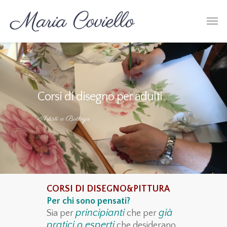
Corsi di disegno per adulti
Artisti a Bottega
CORSI DI
DISEGNO&PITTURA
Per chi sono pensati?
principianti
già
Sia per
che per
pratici o esperti
che desiderano