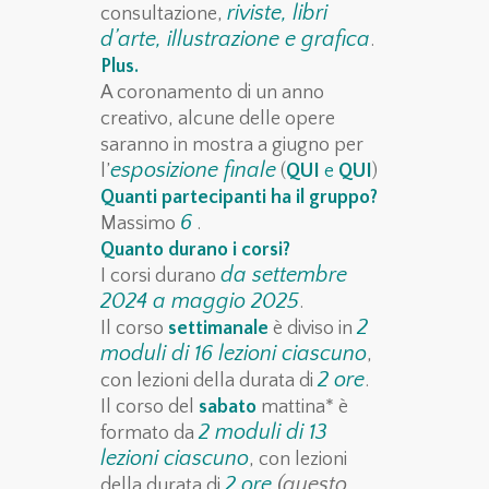
riviste, libri
consultazione,
d’arte, illustrazione e grafica
.
Plus.
A coronamento di un anno
creativo, alcune delle opere
saranno in mostra a giugno per
esposizione finale
l’
(
QUI
e
QUI
)
Quant
i
partecipanti
ha il gruppo
?
6
Massimo
.
Quant
o
durano i corsi?
da settembre
I corsi durano
2024 a maggio 2025
.
2
Il corso
settimanale
è diviso in
moduli di 16 lezioni ciascuno
,
2 ore
con lezioni della durata di
.
Il corso del
sabato
mattina* è
2 moduli di 13
formato da
lezioni ciascuno
, con lezioni
2 ore
(questo
della durata di