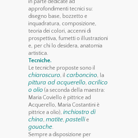
in parte dedicate ad
approfondimenti tecnici su:
disegno base, bozzetto e
inquadratura, composizione,
teoria dei colori, accenni di
prospettiva, fumetti o illustrazioni
e, per chi lo desidera, anatomia
artistica.
Tecniche.
Le tecniche proposte sono il
chiaroscuro
carboncino
, il
, la
pittura ad acquerello
acrilico
,
o olio
(a seconda della maestra:
Maria Coviello è pittrice ad
Acquerello, Maria Costantini è
inchiostro di
pittrice a olio),
china
matite
pastelli
,
,
e
gouache
.
Sempre a disposizione per