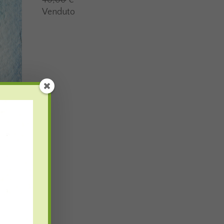
40,00
€
Venduto