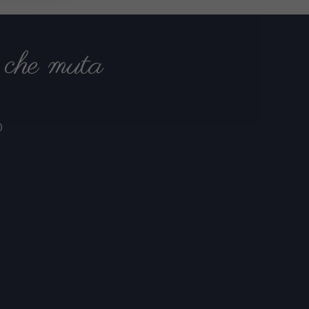
che muta
O