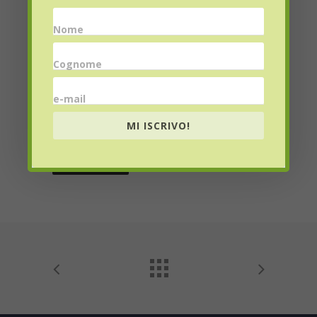
Email
*
Nome
Cognome
e-mail
Website
MI ISCRIVO!