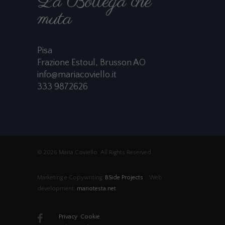
La Bottega che
muta
Pisa
Frazione Estoul, Brusson AO
info@mariacoviello.it
333 9872626
© 2026 Maria Coviello. All Rights Reserved.
Marketing e Copywriting:
BSide Projects
Web
development:
mariotesta.net
Privacy
Cookie