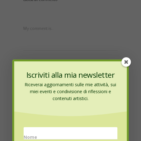
My comment is..
Iscriviti alla mia newsletter
Riceverai aggiornamenti sulle mie attività, sui
Name
*
miei eventi e condivisione di riflessioni e
contenuti artistici.
Email
*
Nome