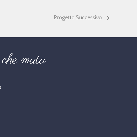
Progetto Successivo
che muta
O