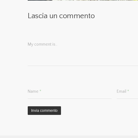
Lascia un commento
My comment is..
Name
*
Email
*