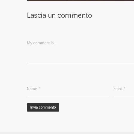
Lascia un commento
My comment is..
Name
*
Email
*