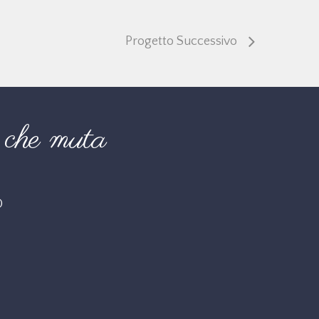
Progetto Successivo
che muta
O