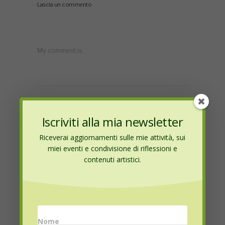
Lascia un commento
My comment is..
Iscriviti alla mia newsletter
Riceverai aggiornamenti sulle mie attività, sui
Name
*
miei eventi e condivisione di riflessioni e
contenuti artistici.
Email
*
Nome