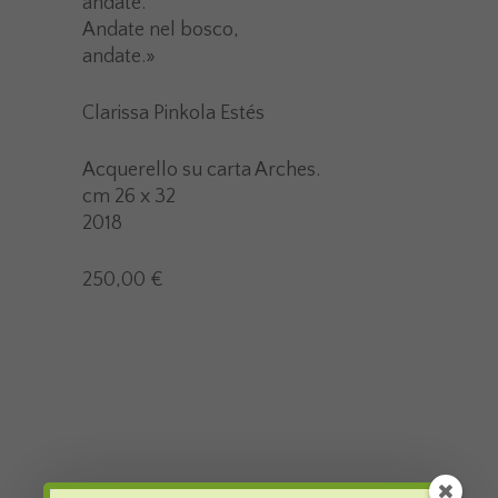
andate.
Andate nel bosco,
andate.»
Clarissa Pinkola Estés
Acquerello su carta Arches.
cm 26 x 32
2018
250,00 €