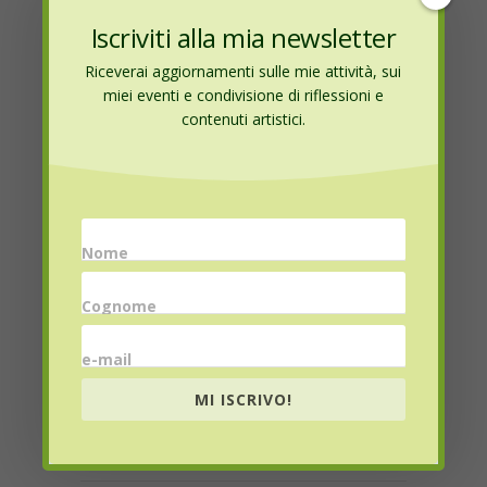
Iscriviti alla mia newsletter
Lascia un commento
Riceverai aggiornamenti sulle mie attività, sui
miei eventi e condivisione di riflessioni e
contenuti artistici.
My comment is..
Nome
Cognome
Name
*
e-mail
MI ISCRIVO!
Email
*