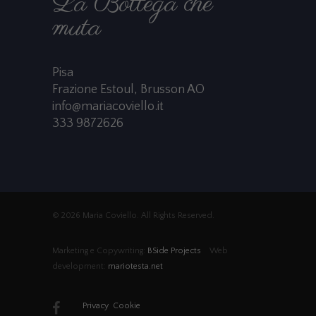
La Bottega che
muta
Pisa
Frazione Estoul, Brusson AO
info@mariacoviello.it
333 9872626
© 2026 Maria Coviello. All Rights Reserved.
Marketing e Copywriting:
BSide Projects
Web
development:
mariotesta.net
Privacy
Cookie