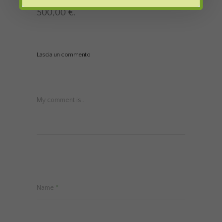
500,00 €.
Lascia un commento
My comment is..
Name
*