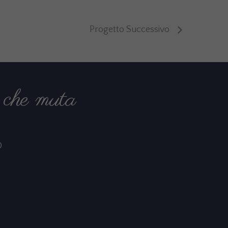
Progetto Successivo
che muta
O