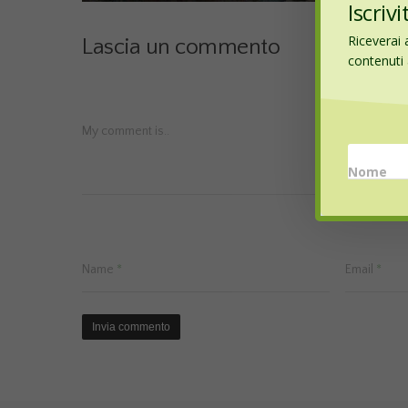
Iscriv
Riceverai 
Lascia un commento
contenuti a
My comment is..
Nome
Name
*
Email
*