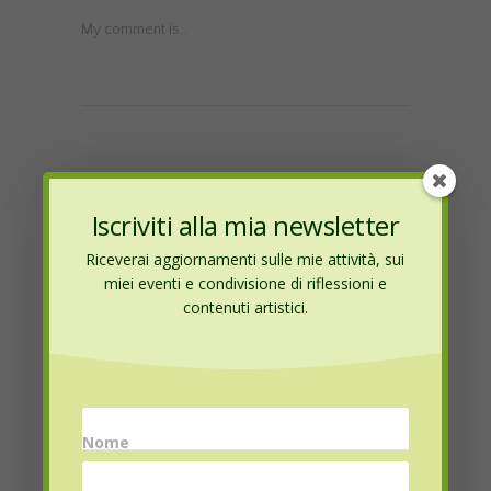
My comment is..
Iscriviti alla mia newsletter
Name
*
Riceverai aggiornamenti sulle mie attività, sui
miei eventi e condivisione di riflessioni e
contenuti artistici.
Email
*
Nome
Website