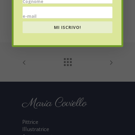
Cognome
e-mail
MI ISCRIVO!
Maria Coviello
Pittrice
Illustratrice