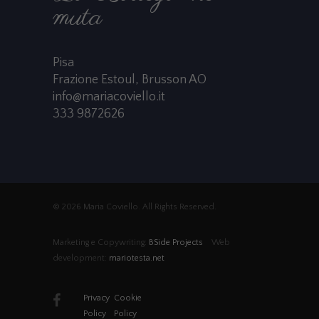
muta
Pisa
Frazione Estoul, Brusson AO
info@mariacoviello.it
333 9872626
© 2026 Maria Coviello. All Rights Reserved.
Marketing e Copywriting:
BSide Projects
Web
development:
mariotesta.net
Privacy
Cookie
Policy
Policy