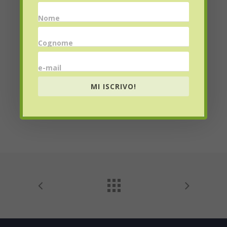
Email
*
Nome
Cognome
e-mail
Website
MI ISCRIVO!