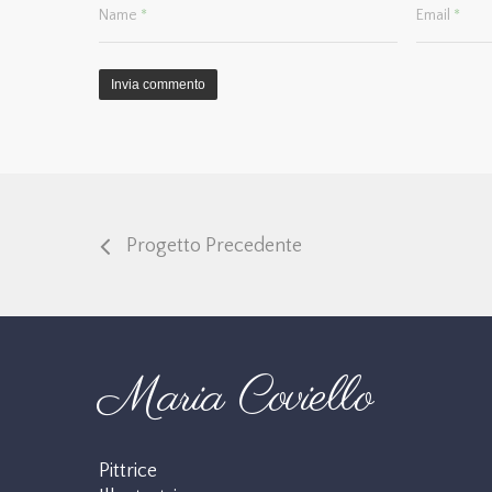
Name
*
Email
*
Progetto Precedente
Maria Coviello
Pittrice