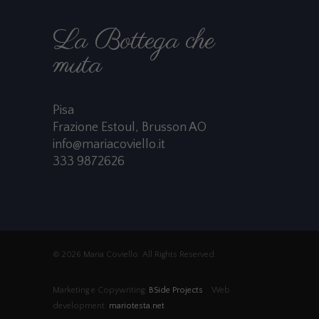
La Bottega che
muta
Pisa
Frazione Estoul, Brusson AO
info@mariacoviello.it
333 9872626
© 2026 Maria Coviello. All Rights Reserved.
Marketing e Copywriting:
BSide Projects
Web
development:
mariotesta.net