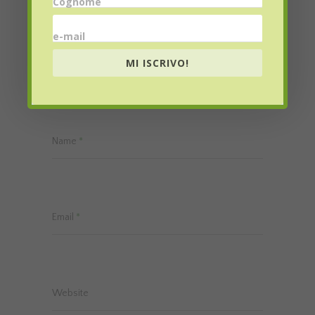
Cognome
My comment is..
e-mail
MI ISCRIVO!
Name
*
Email
*
Website