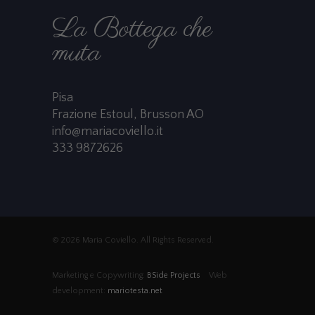
La Bottega che
muta
Pisa
Frazione Estoul, Brusson AO
info@mariacoviello.it
333 9872626
© 2026 Maria Coviello. All Rights Reserved.
Marketing e Copywriting:
BSide Projects
Web
development:
mariotesta.net