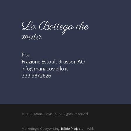
La Bottega che
muta
Pisa
Frazione Estoul, Brusson AO
info@mariacoviello.it
333 9872626
© 2026 Maria Coviello. All Rights Reserved.
Marketing e Copywriting:
BSide Projects
Web