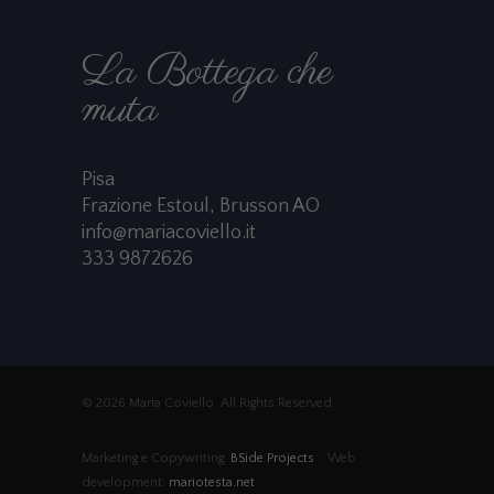
La Bottega che
muta
Pisa
Frazione Estoul, Brusson AO
info@mariacoviello.it
333 9872626
© 2026 Maria Coviello. All Rights Reserved.
Marketing e Copywriting:
BSide Projects
Web
development:
mariotesta.net