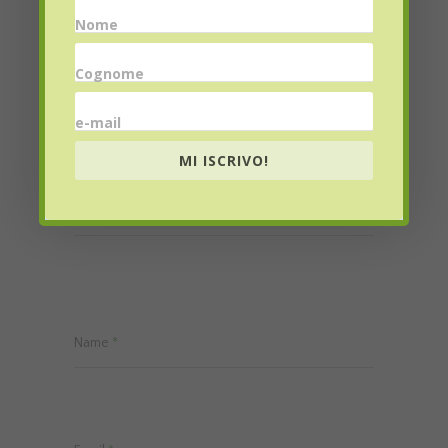
Nome
Cognome
Lascia un commento
e-mail
MI ISCRIVO!
My comment is..
Name
*