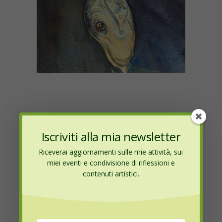
0
Iscriviti alla mia newsletter
Riceverai aggiornamenti sulle mie attività, sui
Donna Serpente.
miei eventi e condivisione di riflessioni e
contenuti artistici.
Acquarello su carta Fabriano.
2020
140,00 €