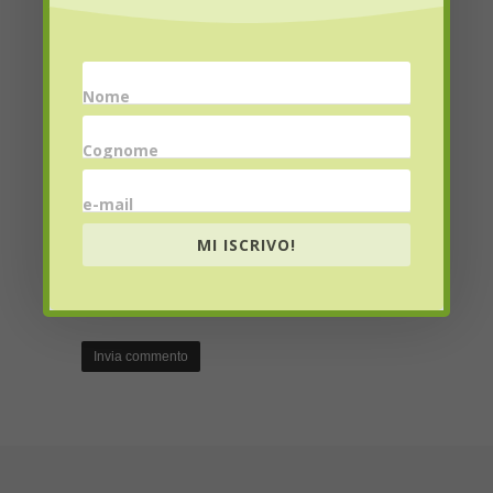
Name
*
Nome
Email
*
Cognome
e-mail
MI ISCRIVO!
Website