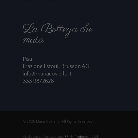
La Bottega che
muta
Pisa
Frazione Estoul, Brusson AO
info@mariacoviello.it
333 9872626
© 2026 Maria Coviello. All Rights Reserved.
Marketing e Copywriting:
BSide Projects
Web