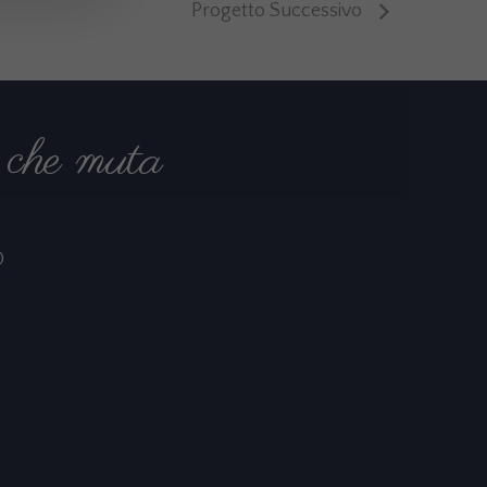
Progetto Successivo
che muta
O