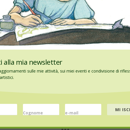
iti alla mia newsletter
aggiornamenti sulle mie attività, sui miei eventi e condivisione di rifles
Website
rtistici.
MI ISC
Cognome
e-mail