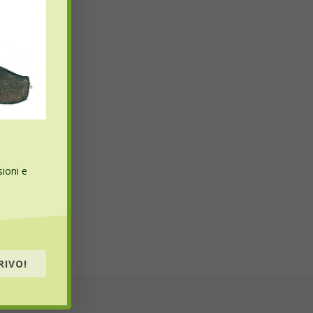
sioni e
RIVO!