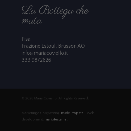
La Bottega che
muta
Pisa
Frazione Estoul, Brusson AO
info@mariacoviello.it
333 9872626
© 2026 Maria Coviello. All Rights Reserved.
Marketing e Copywriting:
BSide Projects
Web
development:
mariotesta.net