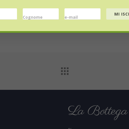
Website
MI ISC
Cognome
e-mail
La Bottega 