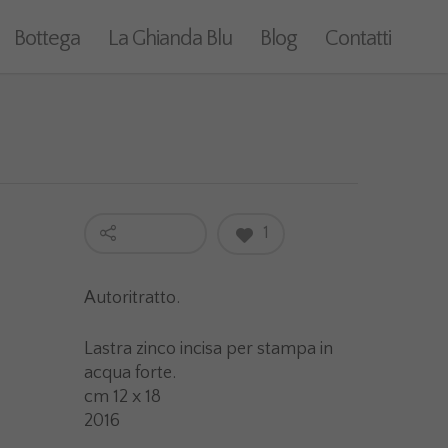
Bottega
La Ghianda Blu
Blog
Contatti
1
Autoritratto.
Lastra zinco incisa per stampa in
acqua forte.
cm 12 x 18
2016