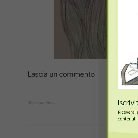
Lascia un commento
Iscriv
My comment is..
Riceverai 
contenuti a