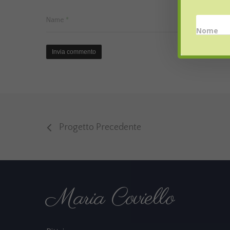
Name
*
Email
*
Nome
Progetto Precedente
Maria Coviello