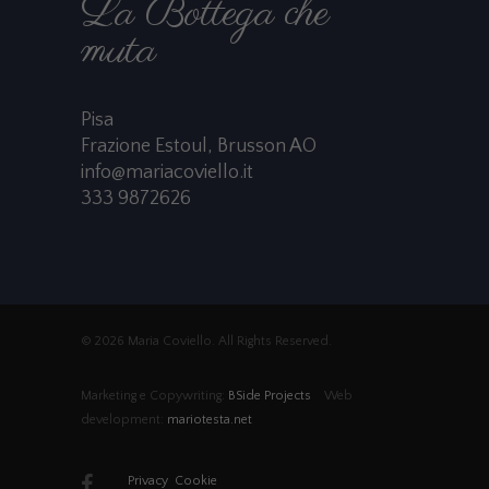
La Bottega che
muta
Pisa
Frazione Estoul, Brusson AO
info@mariacoviello.it
333 9872626
© 2026 Maria Coviello. All Rights Reserved.
Marketing e Copywriting:
BSide Projects
Web
development:
mariotesta.net
Privacy
Cookie