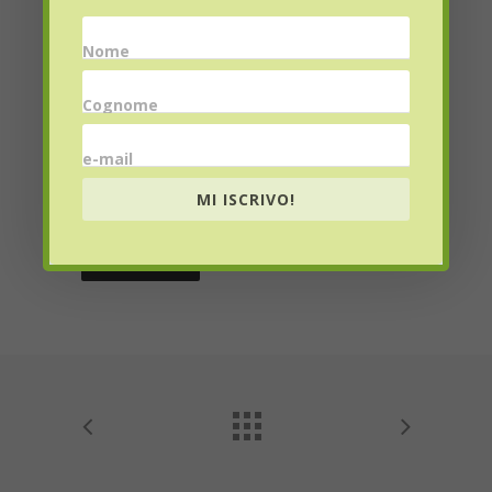
Nome
Email
*
Cognome
e-mail
Website
MI ISCRIVO!