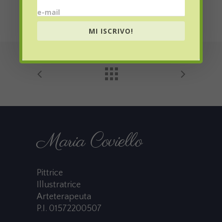
e-mail
MI ISCRIVO!
Maria Coviello
Pittrice
Illustratrice
Arteterapeuta
P.I. 01572200507