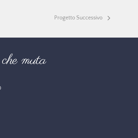
Progetto Successivo
che muta
O