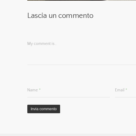
Lascia un commento
My comment is..
Name
*
Email
*