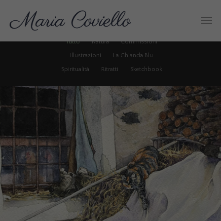
Tutto
Natura
Commissioni
Illustrazioni
La Ghianda Blu
Spiritualità
Ritratti
Sketchbook