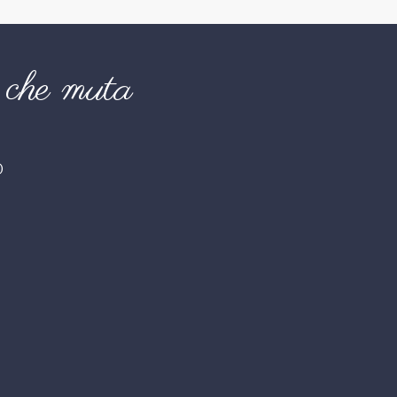
che muta
O