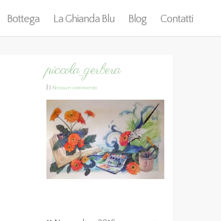
Bottega
La Ghianda Blu
Blog
Contatti
piccola_gerbera
|
|
Nessun commento