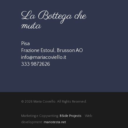
La Bottega che
muta
Pisa
Frazione Estoul, Brusson AO
info@mariacoviello.it
333 9872626
© 2026 Maria Coviello. All Rights Reserved.
Marketing e Copywriting:
BSide Projects
Web
development:
mariotesta.net