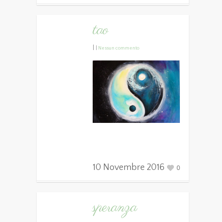
tao
|
|
Nessun commento
10 Novembre 2016
0
speranza