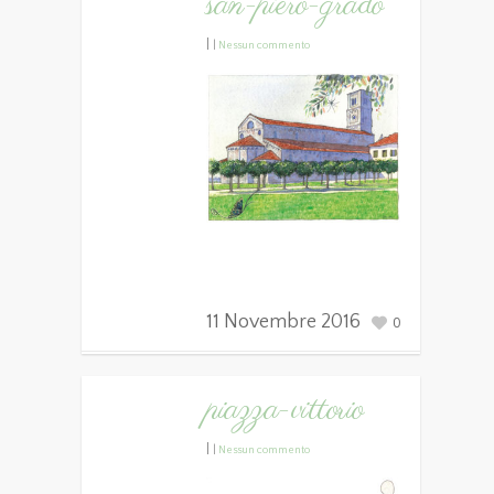
san-piero-grado
|
|
Nessun commento
11 Novembre 2016
0
piazza-vittorio
|
|
Nessun commento