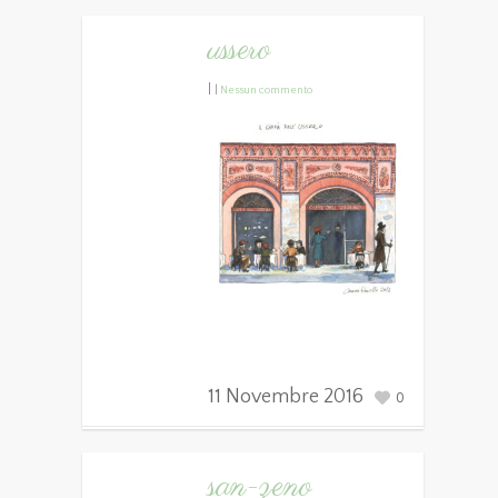
ussero
|
|
Nessun commento
11 Novembre 2016
0
san-zeno