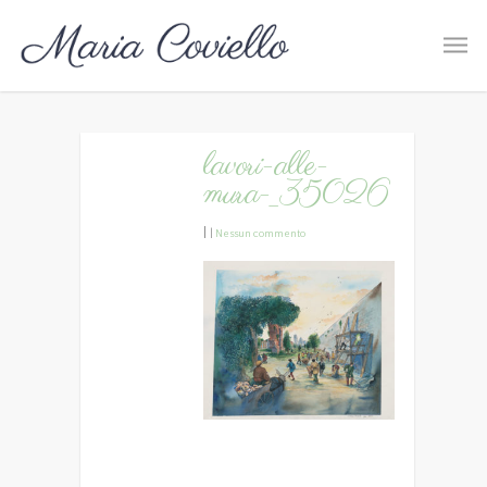
lavori-alle-
mura-_35026
|
|
Nessun commento