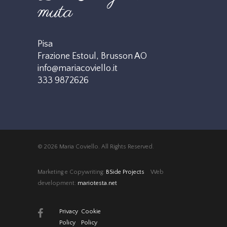
muta
Pisa
Frazione Estoul, Brusson AO
info@mariacoviello.it
333 9872626
© 2026 Maria Coviello. All Rights Reserved.
Marketing e Copywriting:
BSide Projects
Web
development:
mariotesta.net
Privacy
Cookie
Policy
Policy